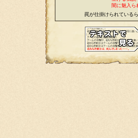
闇に魅入ら
罠が仕掛けられている