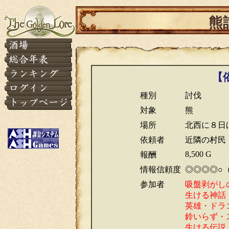
熊
【
種別
討伐
対象
熊
場所
北西に８日
依頼者
近隣の村民
8,500 G
報酬
情報信頼度
◎◎◎◎○
参加者
吸盤剥がし
生ける神話
英雄・ドラ
鈴いらず・
生ける伝説